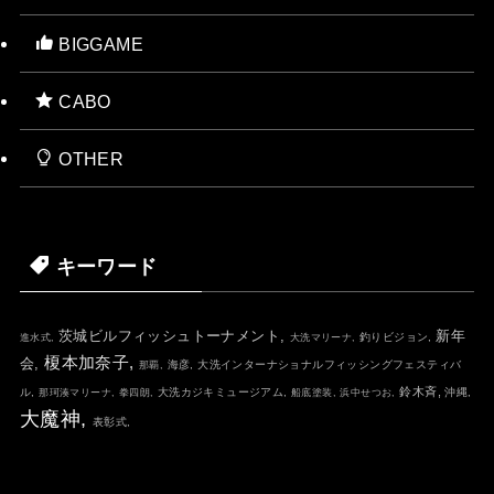
BIGGAME
CABO
OTHER
キーワード
茨城ビルフィッシュトーナメント,
新年
釣りビジョン,
進水式,
大洗マリーナ,
榎本加奈子,
会,
海彦,
大洗インターナショナルフィッシングフェスティバ
那覇,
鈴木斉,
ル,
大洗カジキミュージアム,
沖縄,
那珂湊マリーナ,
拳四朗,
船底塗装,
浜中せつお,
大魔神,
表彰式,