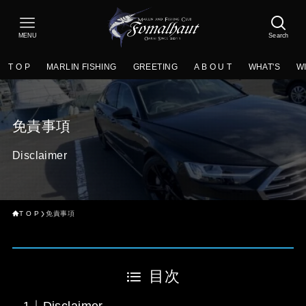
MENU
Search
T O P
MARLIN FISHING
GREETING
A B O U T
WHAT'S
W
免責事項
Disclaimer
T O P
免責事項
目次