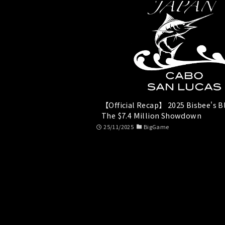
【Official Recap】 2025 Bisbee's Bl
The $7.4 Million Showdown
25/11/2025
BigGame