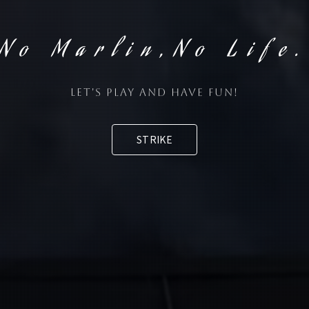
No Marlin,
No Life
Let's play and have fun!
STRIKE