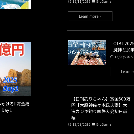
15/11/2025
BigGame
OIBT20
魔神と加奈
15/09/2025
【日刊釣りちゃん】賞金600万
かける!!賞金総
円【大魔神佐々木氏夫妻】大
Day1
洗カジキ釣り国際大会初日前
編
13/09/2025
BigGame