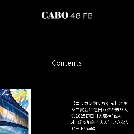
Contents
【ニッカン釣りちゃん】メキ
シコ賞金11億円カジキ釣り大
会2025初日【大魔神"佐々
木"氏＆加奈子夫人】いきなり
ヒット!!前編