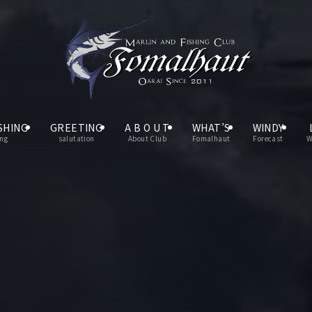
SHING
GREETING
A B O U T
WHAT’S
WINDY
ing
salutation
About Club
Fomalhaut
Forecast
W