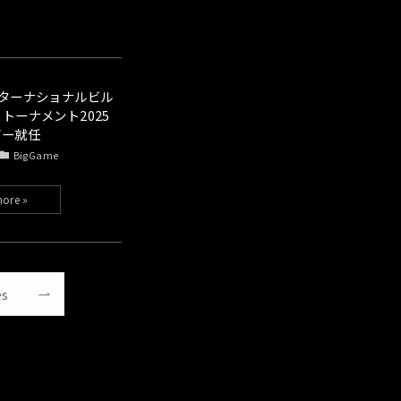
ンターナショナルビル
トーナメント2025
ダー就任
BigGame
es