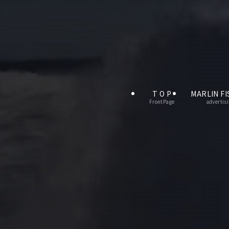
T O P
MARLIN FI
FrontPage
advertis