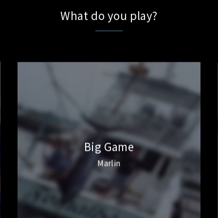
What do you play?
Big Game
Marlin