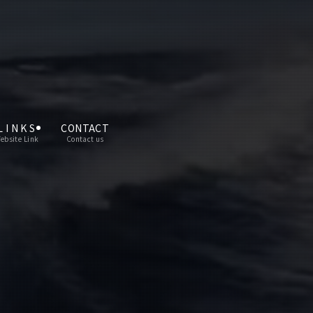
L I N K S
CONTACT
ebsite Link
Contact us