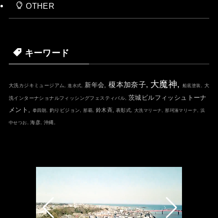
OTHER
キーワード
大魔神,
榎本加奈子,
新年会,
大洗カジキミュージアム,
大
進水式,
船底塗装,
茨城ビルフィッシュトーナ
洗インターナショナルフィッシングフェスティバル,
メント,
鈴木斉,
釣りビジョン,
表彰式,
拳四朗,
那覇,
大洗マリーナ,
那珂湊マリーナ,
浜
海彦,
沖縄,
中せつお,