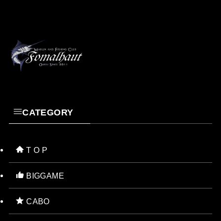
CATEGORY
T O P
BIGGAME
CABO