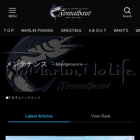
MENU
Search
T O P
MARLIN FISHING
GREETING
A B O U T
WHAT'S
W
メンテナンス
– Maintenance –
T O P
メンテナンス
Latest Articles
View Rank