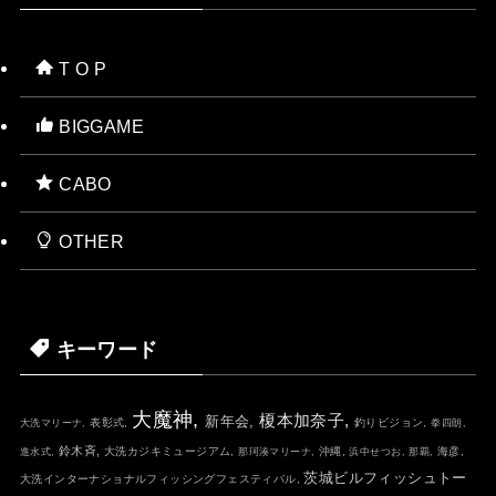
T O P
BIGGAME
CABO
OTHER
キーワード
大魔神,
榎本加奈子,
新年会,
表彰式,
釣りビジョン,
大洗マリーナ,
拳四朗,
鈴木斉,
大洗カジキミュージアム,
沖縄,
海彦,
進水式,
那珂湊マリーナ,
浜中せつお,
那覇,
茨城ビルフィッシュトー
大洗インターナショナルフィッシングフェスティバル,