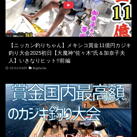
【ニッカン釣りちゃん】メキシコ賞金11億円カジキ
釣り大会2025初日【大魔神"佐々木"氏＆加奈子夫
人】いきなりヒット!!前編
15/11/2025
BigGame