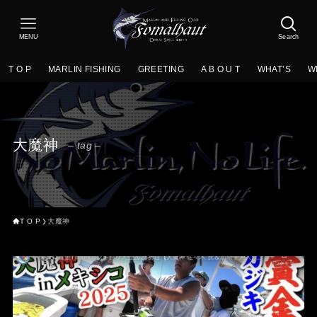
MENU
Search
T O P
MARLIN FISHING
GREETING
A B O U T
WHAT’S
W
大魔神
– tag –
T O P
大魔神