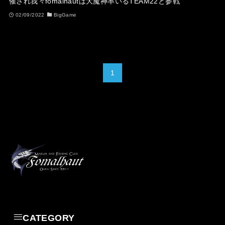
催され我々fomalhautは大魔神率いるTEAM22と参戦
02/09/2022
BigGame
1
CATEGORY