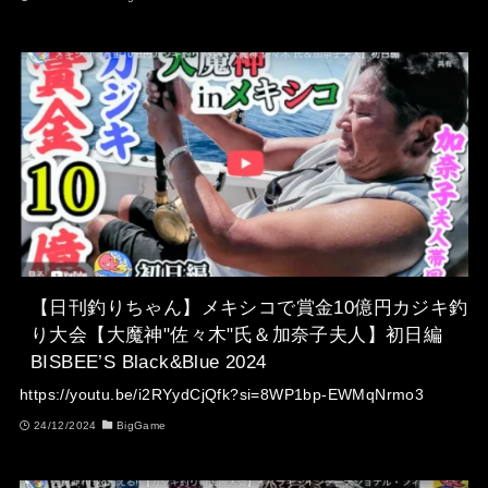
【日刊釣りちゃん】メキシコで賞金10億円カジキ釣
り大会【大魔神"佐々木"氏＆加奈子夫人】初日編
BISBEE’S Black&Blue 2024
https://youtu.be/i2RYydCjQfk?si=8WP1bp-EWMqNrmo3
24/12/2024
BigGame