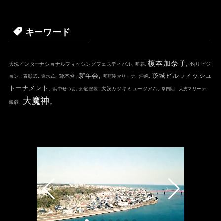
キーワード
榎本加奈子,
大洗インターナショナルフィッシングフェスティバル,
釣りビジ
那覇,
新年会,
茨城ビルフィッシュ
鈴木斉,
ョン,
表彰式,
沖縄,
進水式,
那珂湊マリーナ,
トーナメント,
大洗カジキミュージアム,
浜中せつお,
船底塗装,
拳四朗,
大洗マリーナ,
大魔神,
海彦,