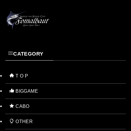
CATEGORY
T O P
BIGGAME
CABO
OTHER