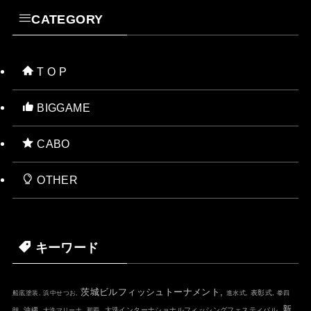
CATEGORY
T O P
BIGGAME
CABO
OTHER
キーワード
茨城ビルフィッシュトーナメント,
表彰式,
船底塗装,
浜中せつお,
進水式,
拳四
新
沖縄,
大洗インターナショナルフィッシングフェスティバル,
朗,
大洗マリーナ,
那覇,