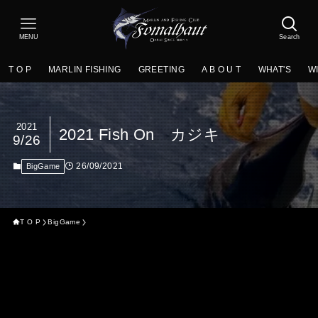
MENU
Search
T O P
MARLIN FISHING
GREETING
A B O U T
WHAT'S
W
2021
2021 Fish On カジキ
9/26
26/09/2021
BigGame
T O P
BigGame