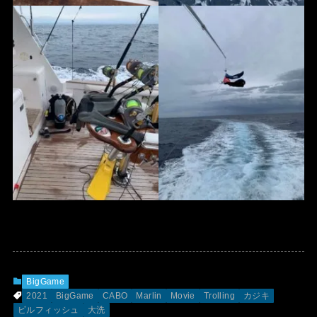
BigGame
2021
BigGame
CABO
Marlin
Movie
Trolling
カジキ
ビルフィッシュ
大洗