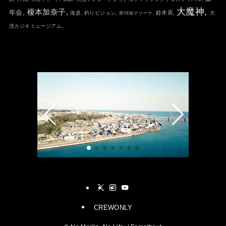
大魔神,
榎本加奈子,
年会,
鈴木斉,
海彦,
釣りビジョン,
大
那珂湊マリーナ,
洗カジキミュージアム,
CREWONLY