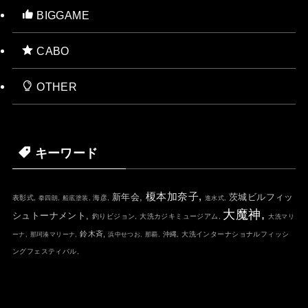
BIGGAME
CABO
OTHER
キーワード
榎本加奈子,
新年会,
茨城ビルフィッ
表彰式,
海彦,
拳四朗,
船底塗装,
進水式,
大魔神,
シュトーナメント,
釣りビジョン,
大洗カジキミュージアム,
大洗マリ
鈴木斉,
沖縄,
大洗インターナショナルフィッシ
ーナ,
那珂湊マリーナ,
浜中せつお,
那覇,
ングフェスティバル,