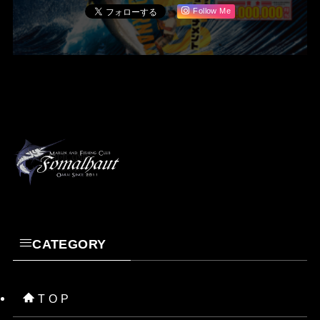
Follow Me
CATEGORY
T O P