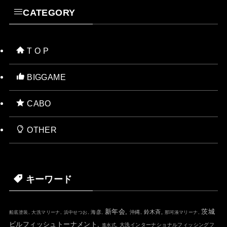
CATEGORY
T O P
BIGGAME
CABO
OTHER
キーワード
新年会,
茨城
鈴木斉,
海彦,
沖縄,
船底塗装,
大洗マリーナ,
浜中せつお,
那珂湊マリーナ,
ビルフィッシュトーナメント,
大洗インターナショナルフィッシングフ
進水式,