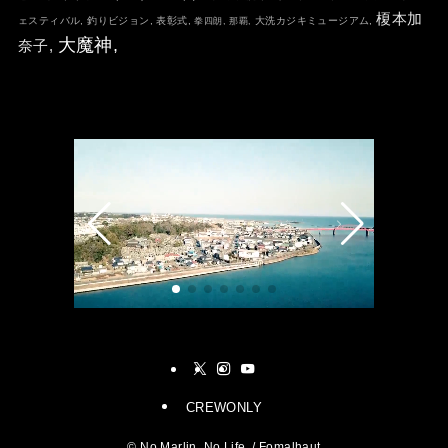
榎本加
ェスティバル,
釣りビジョン,
表彰式,
大洗カジキミュージアム,
拳四朗,
那覇,
大魔神,
奈子,
CREWONLY
©
No Marlin, No Life. / Fomalhaut