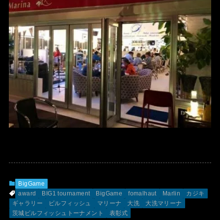
BigGame
award
BIG1 tournament
BigGame
fomalhaut
Marlin
カジキ
ギャラリー
ビルフィッシュ
マリーナ
大洗
大洗マリーナ
茨城ビルフィッシュトーナメント
表彰式